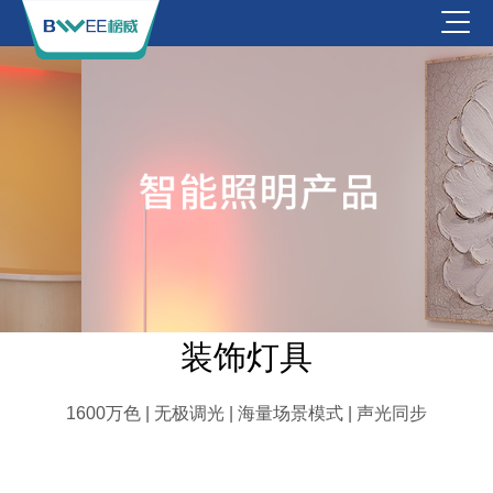
装饰灯具
1600万色 | 无极调光 | 海量场景模式 | 声光同步
氛围落地灯
氛围桌面灯
便携萤石灯
奇光板