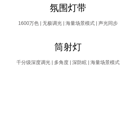
灯丝灯
条形灯
多段分色，氛围加倍
智能控制，随心调光
氛围灯带
了解更多 >>
了解更多 >>
通体环绕发光，小巧便携更贴心
潮酷小三角，创意造型任意拼接
复古造型，带来居家品质格调
一灯多用，桌面、墙面任意安装
了解更多 >>
了解更多 >>
1600万色 | 无极调光 | 海量场景模式 | 声光同步
了解更多 >>
了解更多 >>
TV氛围灯带
PC氛围灯带
全彩灯带（裸版）
全彩灯带（柔光版）
筒射灯
RGB-CW全光谱，实时同步屏幕真实色彩
RGB-CW全光谱，实时同步屏幕真实色
可裁剪可拼接，任意塑型轻松安装
可裁剪可拼接，防尘设计更贴心
千分级深度调光 | 多角度 | 深防眩 | 海量场景模式
了解更多 >>
了解更多 >>
了解更多 >>
了解更多 >>
全彩筒灯
全彩/双色温射灯
了解更多 >>
了解更多 >>